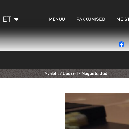
ET
RU
MENÜÜ
PAKKUMISED
MEIS
Avaleht
/
Uudised
/
Magustoidud