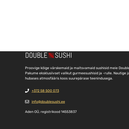
Proovige kõige värskemaid ja maitsvamaid sushisid meie Double
Pakume eksklusiivset valikut gurmeesushisid ja -rulle. Nautige j
hubases atmosfääris koos suurepärase teenindusega.
+372 58 500 073
info@doublesushi.ee
Aden OÜ, registrikood 14553837