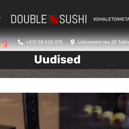
T
KOHALETOIMET
+372 58 500 073
Läänemere tee 28 Talli
Uudised