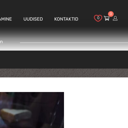
0
0
AMINE
UUDISED
KONTAKTID
nn