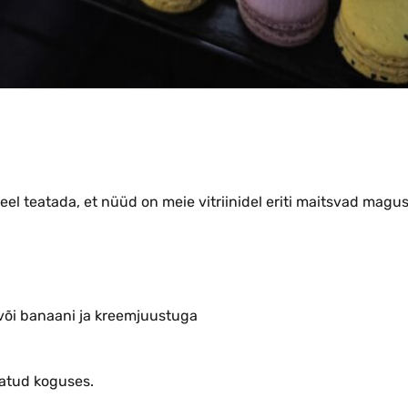
meel teatada, et nüüd on meie vitriinidel eriti maitsvad magu
või banaani ja kreemjuustuga
atud koguses.