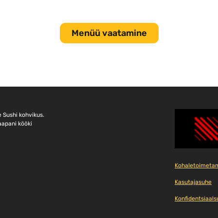
Menüü vaatamine
 Sushi kohvikus.
aapani kööki
Kohaletoimeta
Kasutajasuhe
Konfidentsiaalsu