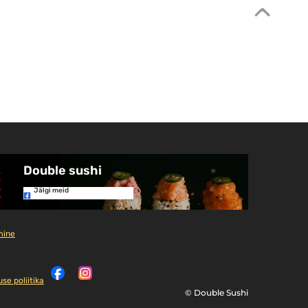
Double sushi
Jälgi meid
mine
se poliitika
© Double Sushi