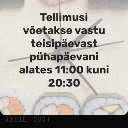
Tellimusi
võetakse vastu
teisipäevast
628. Magus tšilli kaste 30 g
pühapäevani
alates 11:00 kuni
tükk
0,70
€
В корзину
20:30
Аллергены :