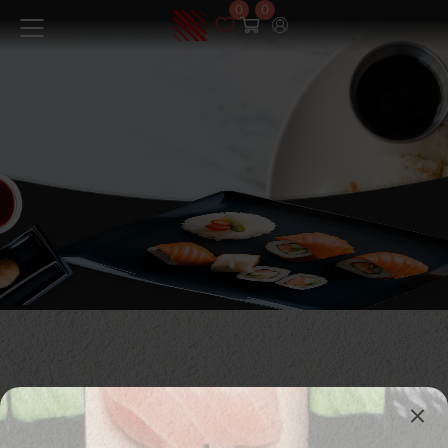
0
0
Menüü