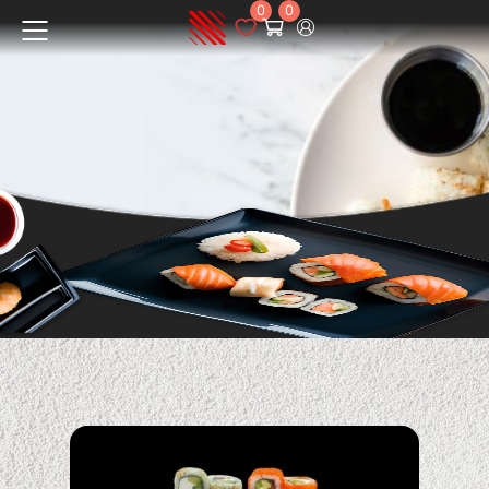
0
0
Menüü