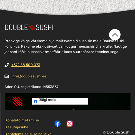
Proovige kõige värskemaid ja maitsvamaid sushisid meie Double Sushi
kohvikus. Pakume eksklusiivset valikut gurmeesushisid ja -rulle. Nautige
jaapani kööki hubases atmosfääris koos suurepärase teenindusega.
+372 58 500 073
info@doublesushi.ee
Aden OÜ, registrikood 14553837
Jälgi meid
Kohaletoimetamine
Kasutajasuhe
© Double Sushi
Konfidentsiaalsuse poliitika