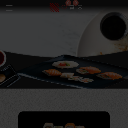
0
0
Menüü