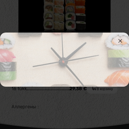
544. Mini Set 4 16 tk.
237. Izumo Maki 4 tk. 245. Sinto Maki 4 tk. 234.
Akami Maki 4 tk. 214. Maguro Maki 4 tk.
16 tükk
29,38
€
В корзину
Аллергены :