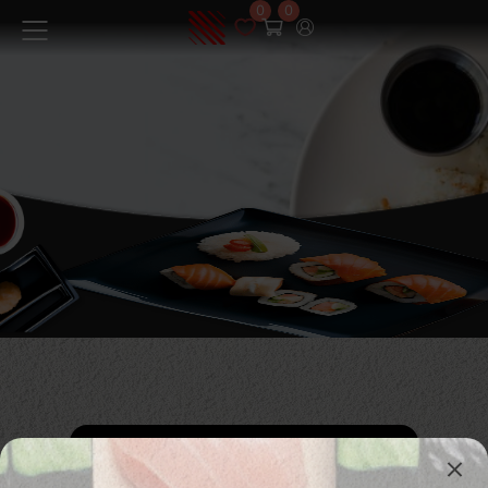
0
0
Menüü