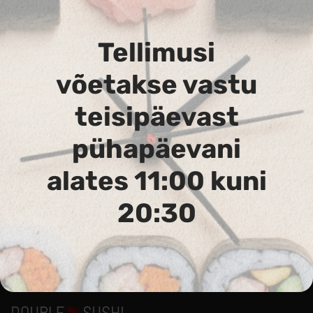
Tellimusi
võetakse vastu
teisipäevast
102. Sake Cheese Maki
pühapäevani
Lõhe, kreemjuust
alates 11:00 kuni
20:30
Аллергены :