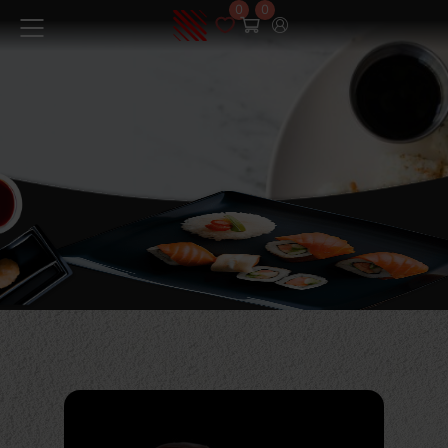
0
0
Menüü