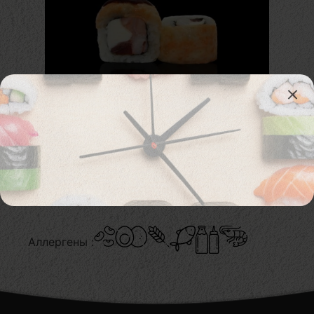
300. Sakura Hot maki
Lõhe, hiidkrevett, kreemjuust, tomat, gouda
juust, masago
Аллергены :