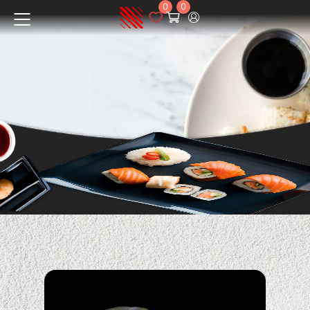
0
0
Menüü