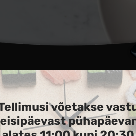
0
Tellimusi võetakse vast
teisipäevast pühapäevan
alates 11:00 kuni 20:30