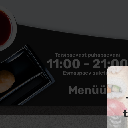
Teisipäevast pühapäevani
11:00 - 21:0
Esmaspäev suletud
Menüü