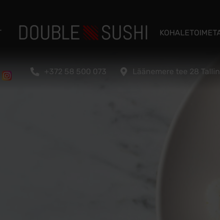
T
KOHALETOIMET
+372 58 500 073
Läänemere tee 28 Talli