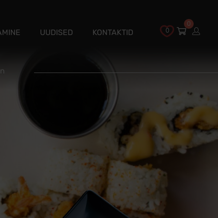
0
0
AMINE
UUDISED
KONTAKTID
nn