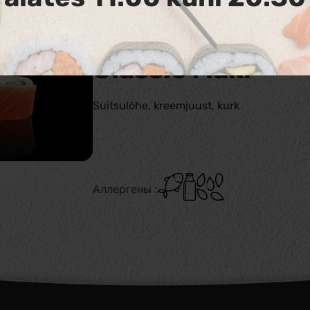
243. Smoked Phi
Classic Maki
Suitsulõhe, kreemjuust, kurk
Аллергены :