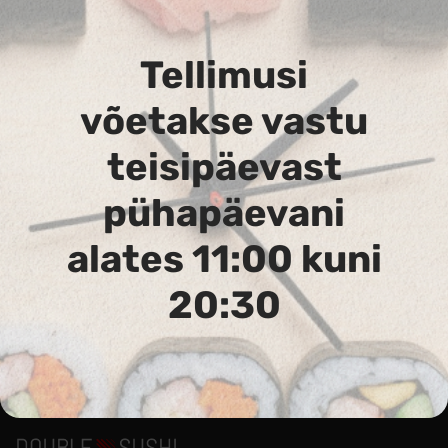
Tellimusi
võetakse vastu
teisipäevast
124. Soho Maki
pühapäevani
Hiidkrevett tempuras, majonees
alates 11:00 kuni
20:30
Аллергены :