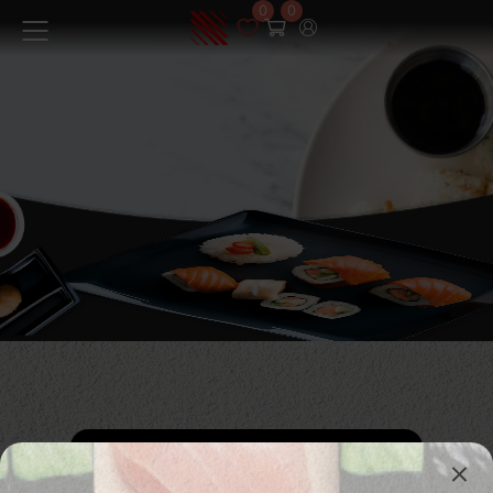
0
0
Menüü