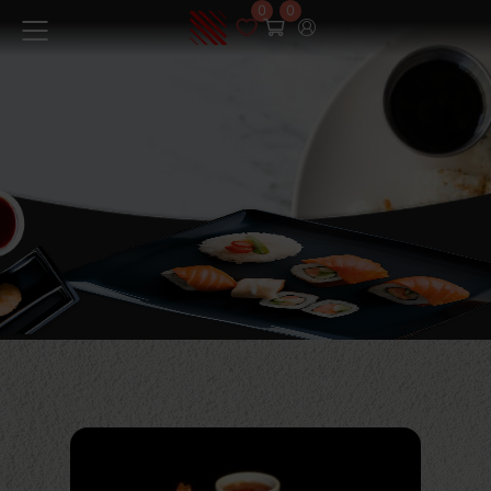
0
0
Menüü