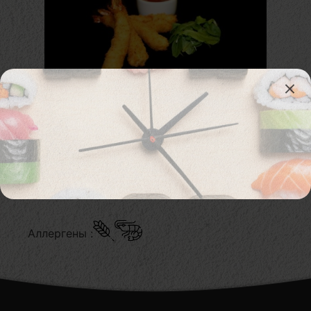
804. Tempura Hiidkrevetid 5
tk. + Magus tšilli kaste
tükk
6,80
€
В корзину
Аллергены :