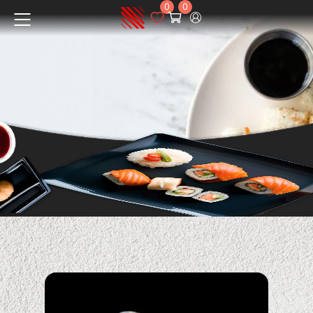
0
0
Menüü