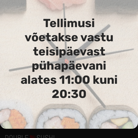
Tellimusi
võetakse vastu
teisipäevast
231. Arizona Maki
pühapäevani
Lõhe, hiidkrevett tempura, kreemjuust, avokaado
alates 11:00 kuni
20:30
Аллергены :