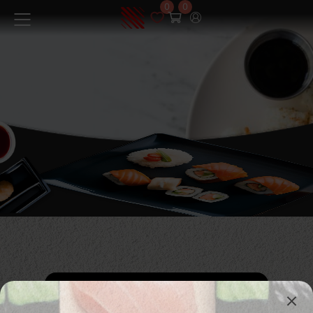
0
0
Menüü