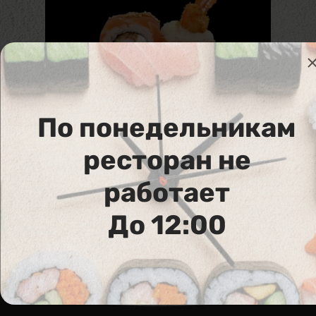
По понедельникам
231. Arizona Maki
ресторан не
Лосось, тигровая креветка в темпуре, крем
сыр, авокадо
работает
До 12:00
Аллергены :