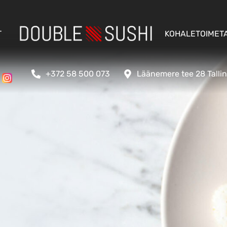
T
KOHALETOIMET
+372 58 500 073
Läänemere tee 28 Talli