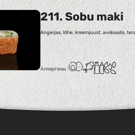
211. Sobu maki
Angerjas, lõhe, kreemjuust, avokaado, ter
Аллергены :