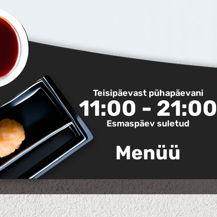
Teisipäevast pühapäevani
11:00 - 21:0
Esmaspäev suletud
Menüü