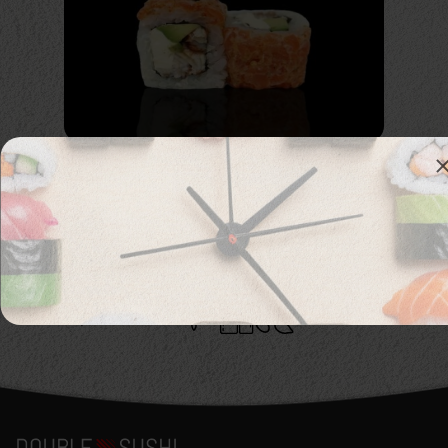
211. Sobu maki
Лосось, угорь, крем сыр, авокадо, острый соус
Аллергены :