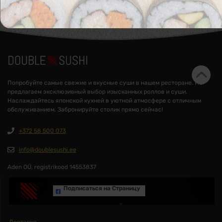
Попробуйте самые свежие и вкусные суши в нашем ресторане. Мы
предлагаем эксклюзивный выбор изысканных роллов и суши.
Наслаждайтесь японской кухней в уютной атмосфере с отличным
обслуживанием. Забронируйте столик прямо сейчас!
+372 58 500 073
info@doublesushi.ee
Aden OÜ, registrikood 14553837
Подписаться на Cтраницу
Доставка