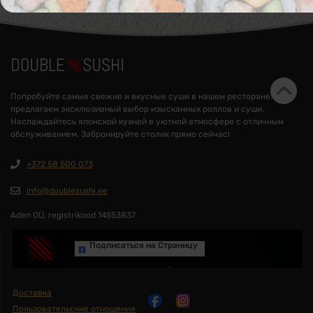
Попробуйте самые свежие и вкусные суши в нашем ресторане. Мы
предлагаем эксклюзивный выбор изысканных роллов и суши.
Наслаждайтесь японской кухней в уютной атмосфере с отличным
обслуживанием. Забронируйте столик прямо сейчас!
+372 58 500 073
info@doublesushi.ee
Aden OÜ, registrikood 14553837
Подписаться на Cтраницу
Доставка
Пользовательские отношения