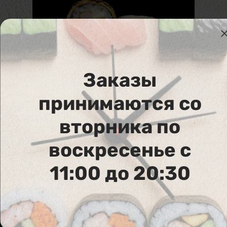
Заказы
355. Chicken Tempura Maki
принимаются со
Курица в темпуре, салат, крем сыр, огурец,
вторника по
темпура
воскресенье с
11:00 до 20:30
Аллергены :