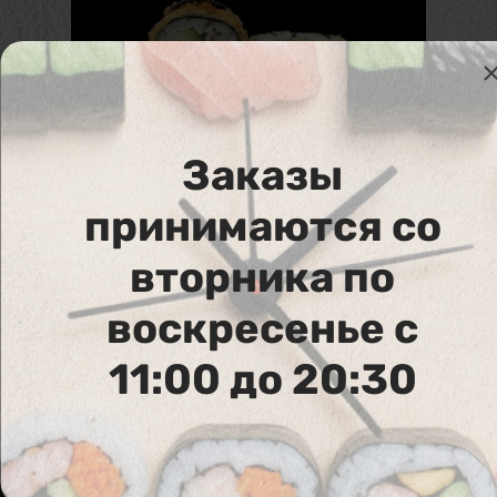
Заказы
358. Furai Tempura
принимаются со
Угорь, лосось, крем сыр, авокадо, огурец,
вторника по
темпура
воскресенье с
11:00 до 20:30
Аллергены :