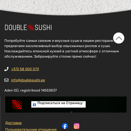
Попробуйте самые свежие и вкусные суши в нашем ресторане. Мы
предлагаем эксклюзивный выбор изысканных роллов и суши.
Наслаждайтесь японской кухней в уютной атмосфере с отличным
обслуживанием. Забронируйте столик прямо сейчас!
+372 58 500 073
info@doublesushi.ee
Aden OÜ, registrikood 14553837
Подписаться на Cтраницу
Доставка
Пользовательские отношения