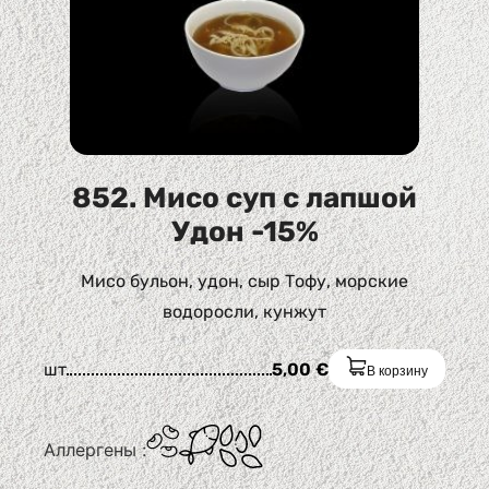
852. Мисо суп с лапшой
Удон -15%
Мисо бульон, удон, сыр Тофу, морские
водоросли, кунжут
шт
5,00
€
В корзину
Аллергены :