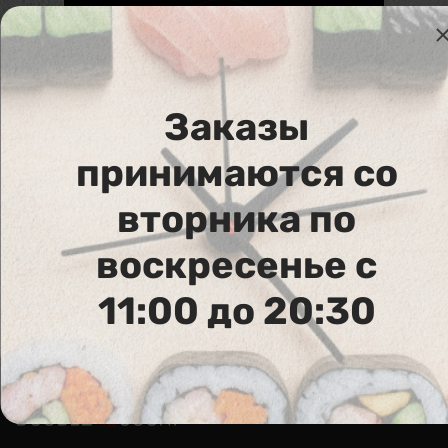
Заказы
принимаются со
623. Острый соус 30 гр.
вторника по
шт
0,60
€
В корзину
воскресенье с
11:00 до 20:30
Аллергены :