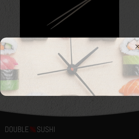
602. Палочки
шт
0,05
€
В корзину
Аллергены :