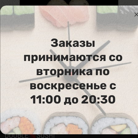
Заказы
принимаются со
801. Рис
вторника по
шт
3,40
€
В корзину
воскресенье с
Аллергены :
11:00 до 20:30