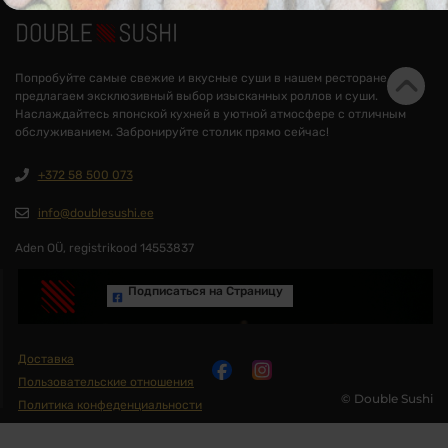
Попробуйте самые свежие и вкусные суши в нашем ресторане. Мы
предлагаем эксклюзивный выбор изысканных роллов и суши.
Наслаждайтесь японской кухней в уютной атмосфере с отличным
обслуживанием. Забронируйте столик прямо сейчас!
+372 58 500 073
info@doublesushi.ee
Aden OÜ, registrikood 14553837
Подписаться на Cтраницу
Доставка
Пользовательские отношения
© Double Sushi
Политика конфеденциальности