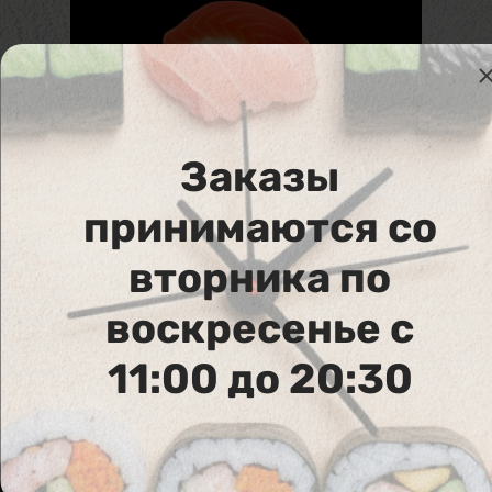
Заказы
001. Sake Nigiri
принимаются со
Лосось
вторника по
2 шт
7,00
€
В корзину
воскресенье с
11:00 до 20:30
Аллергены :