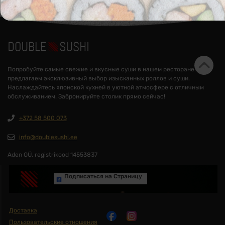
Попробуйте самые свежие и вкусные суши в нашем ресторане. Мы
предлагаем эксклюзивный выбор изысканных роллов и суши.
Наслаждайтесь японской кухней в уютной атмосфере с отличным
обслуживанием. Забронируйте столик прямо сейчас!
+372 58 500 073
info@doublesushi.ee
Aden OÜ, registrikood 14553837
Подписаться на Cтраницу
Доставка
Пользовательские отношения