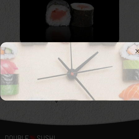
125. Smoked Sake Maki
Копчёный лосось
Аллергены :