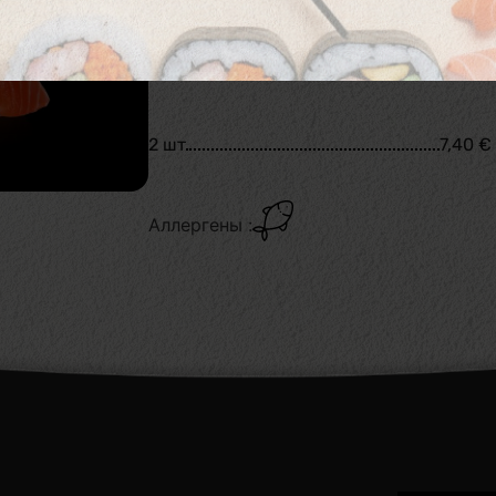
Копчёный лосось
2 шт
7,40
€
Аллергены :