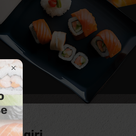
о
ье
e Nigiri