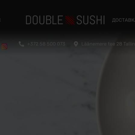
С
ДОСТАВК
+372 58 500 073
Läänemere tee 28 Talli