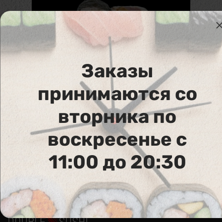
Заказы
принимаются со
104. Spicy Tekka Maki
вторника по
Тунец, острый соус
воскресенье с
11:00 до 20:30
Аллергены :